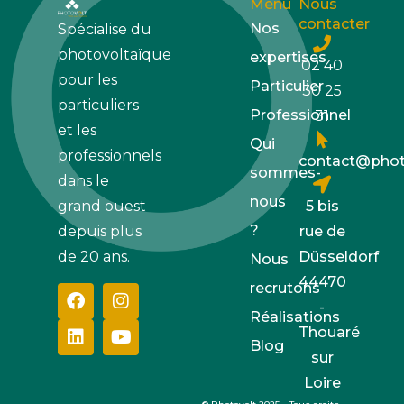
Menu
Nous
contacter
Nos
Spécialise du
photovoltaïque
expertises
02 40
pour les
Particulier
30 25
particuliers
Professionnel
31
et les
Qui
professionnels
contact@photo
sommes-
dans le
nous
5 bis
grand ouest
?
rue de
depuis plus
Düsseldorf
de 20 ans.
Nous
44470
recrutons
-
Réalisations
Thouaré
Blog
sur
Loire