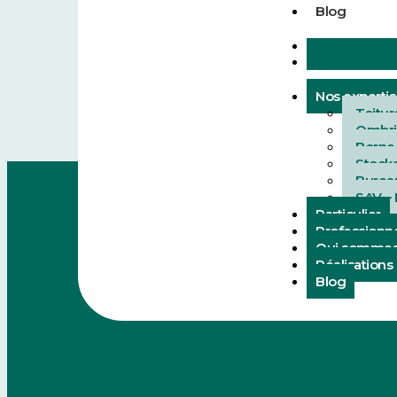
Blog
Nos experti
Toitur
Ombri
Borne
Stock
Burea
SAV –
Particulier
Professionn
Qui sommes
Réalisations
Blog