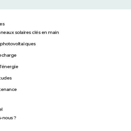
ses
nneaux solaires clés en main
photovoltaïques
echarge
’énergie
tudes
ntenance
el
-nous ?