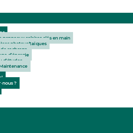
ses
e panneaux solaires clés en main
ères photovoltaïques
 de recharge
age d’énergie
u d’études
 Maintenance
el
-nous ?