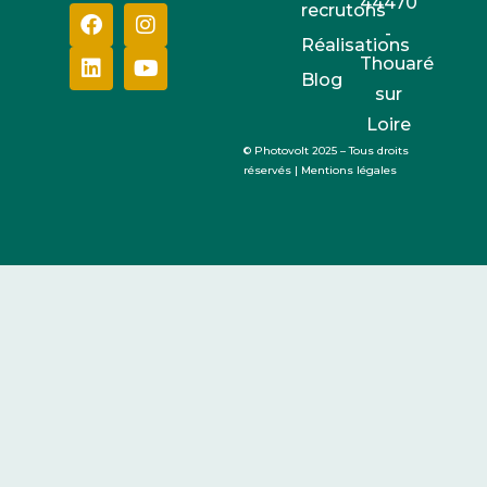
44470
recrutons
-
Réalisations
Thouaré
Blog
sur
Loire
© Photovolt 2025 – Tous droits
réservés |
Mentions légales