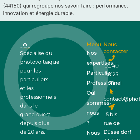
(44150) qui regroupe nos savoir faire : performance,
innovation et énergie durable.
Menu
Nous
contacter
Nos
Spécialise du
photovoltaïque
expertises
02 40
pour les
Particulier
30 25
particuliers
Professionnel
31
et les
Qui
professionnels
contact@photo
sommes-
dans le
nous
5 bis
grand ouest
?
rue de
depuis plus
Düsseldorf
de 20 ans.
Nous